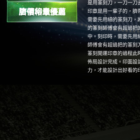
是用篆刻刀，一刀一刀
店價格最優惠
臍帶印章推薦
印章是用一輩子的，臍
需要先用細的篆刻刀，
的篆刻師傅會有超過把
中。刻印時，需要先用
師傅會有超過把的篆刻
篆刻開運印章的過程此
佈局設計完成。印面設
力，才能設計出好看的